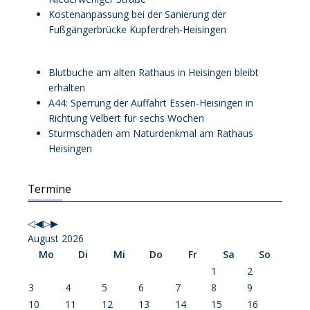
Kostenanpassung bei der Sanierung der
Fußgängerbrücke Kupferdreh-Heisingen
Blutbuche am alten Rathaus in Heisingen bleibt
erhalten
A44: Sperrung der Auffahrt Essen-Heisingen in
Richtung Velbert für sechs Wochen
Sturmschaden am Naturdenkmal am Rathaus
Heisingen
Vorheriges
Vorheriger
Nächstes
Nächstes
Termine
Jahr
Monat
Jahr
Monat
August 2026
Mo
Di
Mi
Do
Fr
Sa
So
1
2
3
4
5
6
7
8
9
10
11
12
13
14
15
16