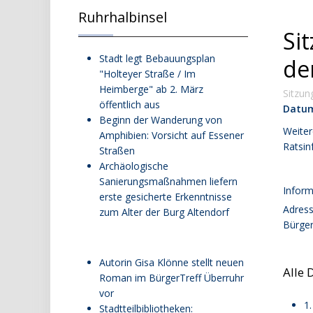
Ruhrhalbinsel
Si
Stadt legt Bebauungsplan
den
"Holteyer Straße / Im
Heimberge" ab 2. März
Sitzun
öffentlich aus
Datu
Beginn der Wanderung von
Weiter
Amphibien: Vorsicht auf Essener
Ratsin
Straßen
Archäologische
Sanierungsmaßnahmen liefern
Inform
erste gesicherte Erkenntnisse
Adres
zum Alter der Burg Altendorf
Bürger
Autorin Gisa Klönne stellt neuen
Alle 
Roman im BürgerTreff Überruhr
vor
1
Stadtteilbibliotheken: