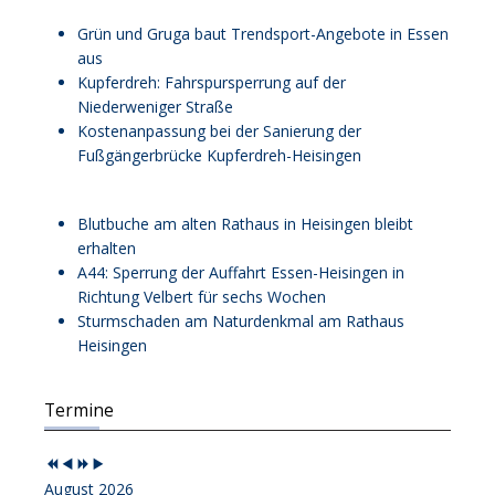
Grün und Gruga baut Trendsport-Angebote in Essen
aus
Kupferdreh: Fahrspursperrung auf der
Niederweniger Straße
Kostenanpassung bei der Sanierung der
Fußgängerbrücke Kupferdreh-Heisingen
Blutbuche am alten Rathaus in Heisingen bleibt
erhalten
A44: Sperrung der Auffahrt Essen-Heisingen in
Richtung Velbert für sechs Wochen
Sturmschaden am Naturdenkmal am Rathaus
Heisingen
Vorheriges
Vorheriger
Nächstes
Nächstes
Termine
Jahr
Monat
Jahr
Monat
August 2026