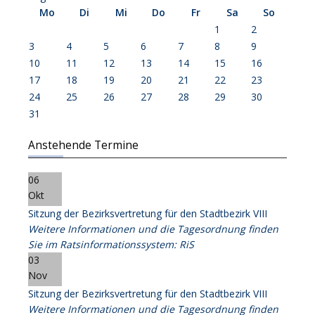
Mo
Di
Mi
Do
Fr
Sa
So
1
2
3
4
5
6
7
8
9
10
11
12
13
14
15
16
17
18
19
20
21
22
23
24
25
26
27
28
29
30
31
Anstehende Termine
06
Okt
Sitzung der Bezirksvertretung für den Stadtbezirk VIII
Weitere Informationen und die Tagesordnung finden
Sie im Ratsinformationssystem: RiS
03
Nov
Sitzung der Bezirksvertretung für den Stadtbezirk VIII
Weitere Informationen und die Tagesordnung finden