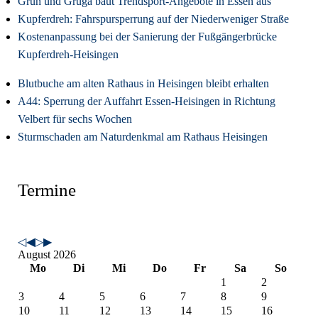
Grün und Gruga baut Trendsport-Angebote in Essen aus
Kupferdreh: Fahrspursperrung auf der Niederweniger Straße
Kostenanpassung bei der Sanierung der Fußgängerbrücke
Kupferdreh-Heisingen
Blutbuche am alten Rathaus in Heisingen bleibt erhalten
A44: Sperrung der Auffahrt Essen-Heisingen in Richtung
Velbert für sechs Wochen
Sturmschaden am Naturdenkmal am Rathaus Heisingen
Termine
August 2026
Mo
Di
Mi
Do
Fr
Sa
So
1
2
3
4
5
6
7
8
9
10
11
12
13
14
15
16