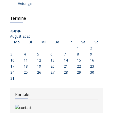
Heisingen
Vorheriges
Vorheriger
Nächstes
Nächstes
Termine
Jahr
Monat
Jahr
Monat
August 2026
Mo
Di
Mi
Do
Fr
Sa
So
1
2
3
4
5
6
7
8
9
10
11
12
13
14
15
16
17
18
19
20
21
22
23
24
25
26
27
28
29
30
31
Kontakt