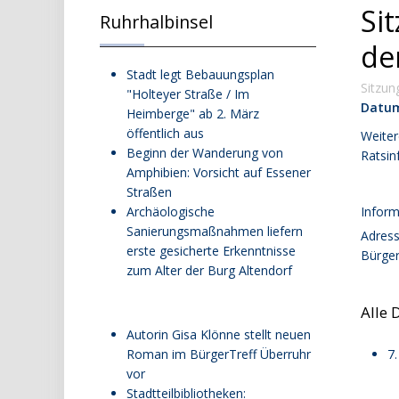
Si
Ruhrhalbinsel
den
Stadt legt Bebauungsplan
Sitzun
"Holteyer Straße / Im
Datu
Heimberge" ab 2. März
öffentlich aus
Weiter
Beginn der Wanderung von
Ratsin
Amphibien: Vorsicht auf Essener
Straßen
Archäologische
Inform
Sanierungsmaßnahmen liefern
Adres
erste gesicherte Erkenntnisse
Bürger
zum Alter der Burg Altendorf
Alle 
Autorin Gisa Klönne stellt neuen
Roman im BürgerTreff Überruhr
7.
vor
Stadtteilbibliotheken: