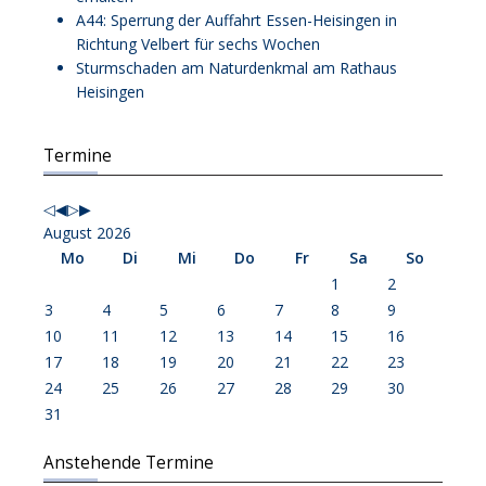
A44: Sperrung der Auffahrt Essen-Heisingen in
Richtung Velbert für sechs Wochen
Sturmschaden am Naturdenkmal am Rathaus
Heisingen
Vorheriges
Vorheriger
Nächstes
Nächstes
Termine
Jahr
Monat
Jahr
Monat
August 2026
Mo
Di
Mi
Do
Fr
Sa
So
1
2
3
4
5
6
7
8
9
10
11
12
13
14
15
16
17
18
19
20
21
22
23
24
25
26
27
28
29
30
31
Anstehende Termine